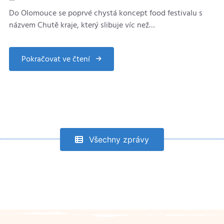
Do Olomouce se poprvé chystá koncept food festivalu s
názvem Chutě kraje, který slibuje víc než…
Pokračovat ve čtení
about
Chutě
kraje
zavítají
v
září
poprvé
do
Olomouce
Všechny zprávy