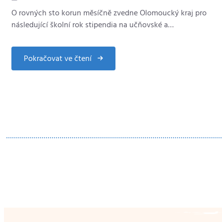
O rovných sto korun měsíčně zvedne Olomoucký kraj pro
následující školní rok stipendia na učňovské a…
Pokračovat ve čtení
about
Kraj
navýší
stipendia
učňům
i
studentům.