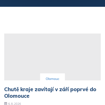
ikery
Olomouc
Chutě kraje zavítají v září poprvé do
Olomouce
6. 8. 2026