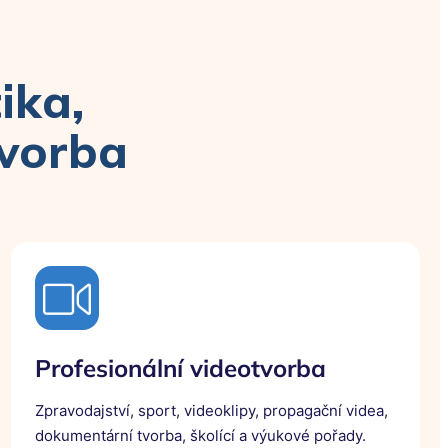
Prostějovský týdeník (PIK
1095) 21.7.2026
ika,
tvorba
Olomoucký týdeník (MIK
1589) 14.7.2026
Profesionální videotvorba
Zpravodajství, sport, videoklipy, propagační videa,
OK magazín 14.7.2026
dokumentární tvorba, školící a výukové pořady.