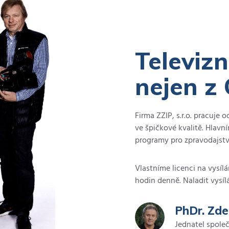
Televizn
nejen z
Firma ZZIP, s.r.o. pracuje o
ve špičkové kvalitě. Hlavn
programy pro zpravodajství,
Vlastníme licenci na vysíl
hodin denně. Naladit vysíl
PhDr. Zde
Jednatel spole