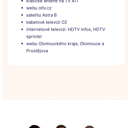
klasické anténě na TV A11
webu oltv.cz
satelitu Astra B
kabelové televizi O2
internetové televizi: HDTV infos, HDTV
sprintel
webu Olomouckého kraje, Olomouce a
Prostějova