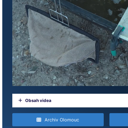
Obsah videa
ZPRÁVY
Archiv Olomouc
Pokusný odlov ryb v Mrtvém rameni Moravy