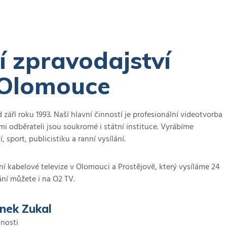
OK magazín 7.7.2026
í zpravodajství
 Olomouce
d září roku 1993. Naší hlavní činností je profesionální videotvorba
ími odběrateli jsou soukromé i státní instituce. Vyrábíme
Prostějovský týdeník (PIK
 sport, publicistiku a ranní vysílání.
1093) 7.7.2026
ání kabelové televize v Olomouci a Prostějově, který vysíláme 24
ání můžete i na O2 TV.
nek Zukal
čnosti