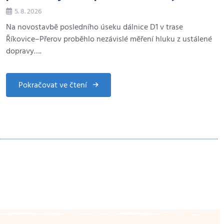
5. 8. 2026
Na novostavbě posledního úseku dálnice D1 v trase
Říkovice–Přerov proběhlo nezávislé měření hluku z ustálené
dopravy….
Olomoucký týdeník (MIK
1590) 21.7.2026
Pokračovat ve čtení
about
Dálnice
D1
kolem
Přerova
úspěšně
prošla
měřením
hluku,
u
OK magazín 21.7.2026
Dluhonic
přesto
dojde
k
úpravě
estakády