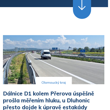
Olomoucký týdeník (MIK
1591 28.7.2026)
OK magazín 28.7.2026
Olomoucký kraj
Dálnice D1 kolem Přerova úspěšně
Prostějovský týdeník (PIK
1096) 28.7.2026
prošla měřením hluku, u Dluhonic
přesto dojde k úpravě estakády