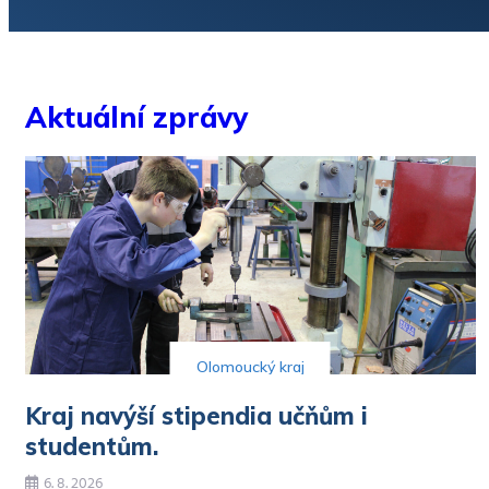
Legendární U-klub po téměř deseti letech ožije
Fond pomocci dětem zase přijímá žádosti
Hasiči cvičili záchranu osob z česla vodní elektrárny
Večerní pohoda U trojice začala
Aktuální zprávy
Tip na výlet – Hrubá Voda s vylepšenými trasami pro b
Příměstské tábory univerzity táhnou
Zubři v ZOO mají mláďata
KULTURA
(Nejen) shakespearovské léto poprvé v Letňáku
SPORT
Sigma jen remizovala s Mladou Boleslaví
Olomoucký kraj
Kraj navýší stipendia učňům i
studentům.
6. 8. 2026