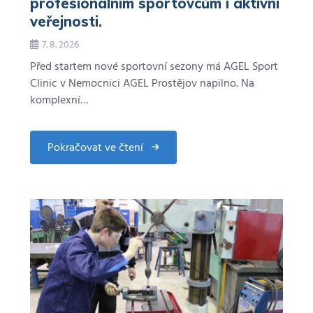
profesionálním sportovcům i aktivní
veřejnosti.
7. 8. 2026
Před startem nové sportovní sezony má AGEL Sport
Clinic v Nemocnici AGEL Prostějov napilno. Na
komplexní…
Pokračovat ve čtení
about
AGEL
Sport
Clinic
pomáhá
profesionálním
sportovcům
i
aktivní
veřejnosti.