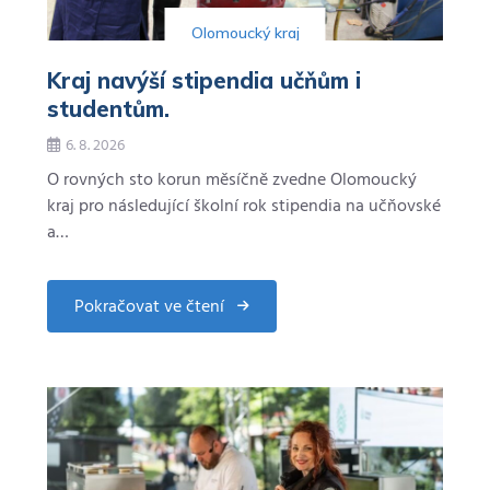
Olomoucký kraj
Kraj navýší stipendia učňům i
studentům.
6. 8. 2026
O rovných sto korun měsíčně zvedne Olomoucký
kraj pro následující školní rok stipendia na učňovské
a…
Pokračovat ve čtení
about
Kraj
navýší
stipendia
učňům
i
studentům.