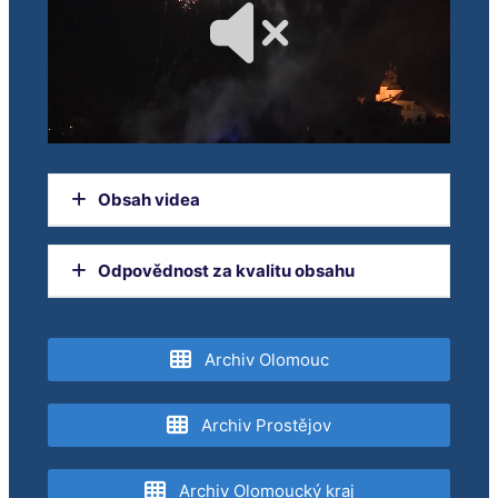
Obsah videa
ZPRÁVY
Odpovědnost za kvalitu obsahu
Radnice zpřísnila pravidla odpalování
pyrotechniky
Orgánem dohledu nad provozováním
Nové hlásiče, hladinoměry a srážkoměr posílí
televizního vysílání je Rada pro rozhlasové a
Archiv Olomouc
bezpečnost
televizní vysílání.
Nové parkoviště ve fakultce
Ježíškova alej v Šemberově ulici
Archiv Prostějov
Pozvánka na městský bál
OK – Scholaris poradil deváťákům s výběrem
Archiv Olomoucký kraj