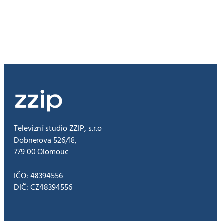
poprvé
do
Olomouce
Televizní studio ZZIP, s.r.o
Dobnerova 526/18,
779 00 Olomouc
IČO: 48394556
DIČ: CZ48394556