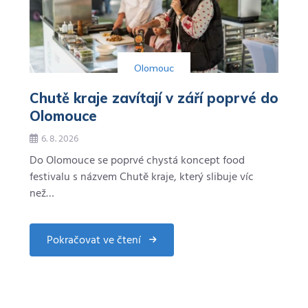
Olomouc
Chutě kraje zavítají v září poprvé do
Olomouce
6. 8. 2026
Do Olomouce se poprvé chystá koncept food
festivalu s názvem Chutě kraje, který slibuje víc
než…
Pokračovat ve čtení
about
Chutě
kraje
zavítají
v
září