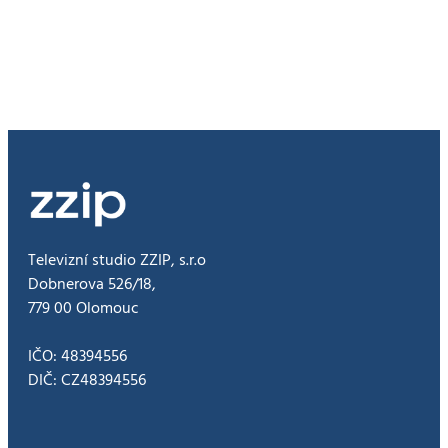
poprvé
do
Olomouce
Televizní studio ZZIP, s.r.o
Dobnerova 526/18,
779 00 Olomouc
IČO: 48394556
DIČ: CZ48394556