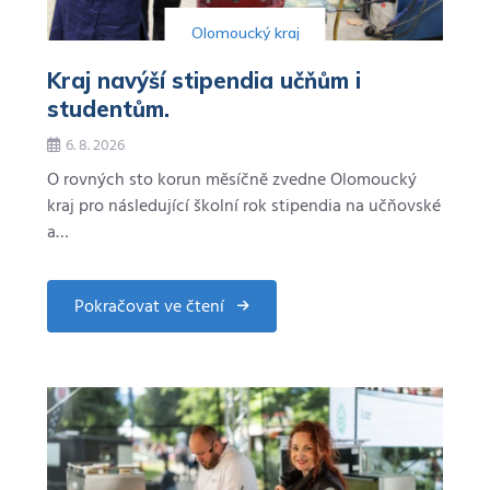
Olomoucký kraj
Kraj navýší stipendia učňům i
studentům.
6. 8. 2026
O rovných sto korun měsíčně zvedne Olomoucký
kraj pro následující školní rok stipendia na učňovské
a…
Pokračovat ve čtení
about
Kraj
navýší
stipendia
učňům
i
studentům.