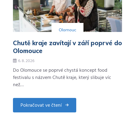
Olomouc
Chutě kraje zavítají v září poprvé do
Olomouce
6. 8. 2026
Do Olomouce se poprvé chystá koncept food
festivalu s názvem Chutě kraje, který slibuje víc
než…
Pokračovat ve čtení
about
Chutě
kraje
zavítají
v
září