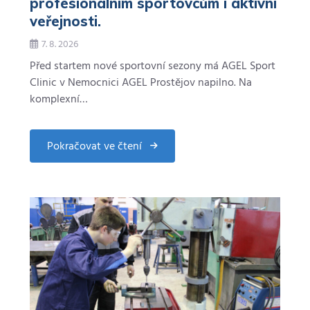
profesionálním sportovcům i aktivní
veřejnosti.
7. 8. 2026
Před startem nové sportovní sezony má AGEL Sport
Clinic v Nemocnici AGEL Prostějov napilno. Na
komplexní…
Pokračovat ve čtení
about
AGEL
Sport
Clinic
pomáhá
profesionálním
sportovcům
i
aktivní
veřejnosti.