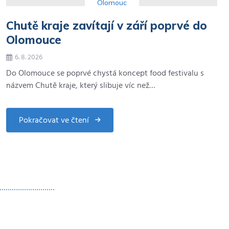
Olomouc
Chutě kraje zavítají v září poprvé do
Olomouce
6. 8. 2026
Do Olomouce se poprvé chystá koncept food festivalu s
názvem Chutě kraje, který slibuje víc než…
Pokračovat ve čtení
about
Chutě
kraje
zavítají
v
září
poprvé
do
Olomouce