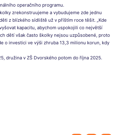
onálního operačního programu.
u školky zrekonstruujeme a vybudujeme zde jednu
ti z blízkého sídliště už v příštím roce těšit. „Kde
yšovat kapacitu, abychom uspokojili co největší
ších dětí však často školky nejsou uzpůsobené, proto
 o investici ve výši zhruba 13,3 milionu korun, kdy
25, družina v ZŠ Dvorského potom do října 2025.