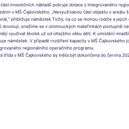
část investičních nákladů pokryje dotace z Integrovaného regi
prázdnin v MŠ Čajkovského. „Nevyužívanou část objektu v areál
ál,“ přibližuje náměstek Tichý, na co se mohou rodiče a jejich dě
ů dovolují, snažíme se v olomouckých mateřinkách postupně nav
ějí využívat školek už od útlejšího věku dětí. K umístění mlad
uje náměstek. V případě rozšíření kapacity v MŠ Čajkovského jde
tegrovaného regionálního operačního programu.
Nová třída v MŠ Čajkovského by měla být dokončena do června 20