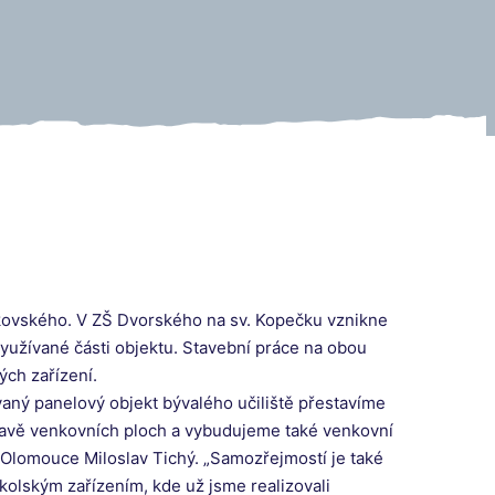
ajkovského. V ZŠ Dvorského na sv. Kopečku vznikne
využívané části objektu. Stavební práce na obou
ých zařízení.
ívaný panelový objekt bývalého učiliště přestavíme
úpravě venkovních ploch a vybudujeme také venkovní
 Olomouce Miloslav Tichý. „Samozřejmostí je také
olským zařízením, kde už jsme realizovali