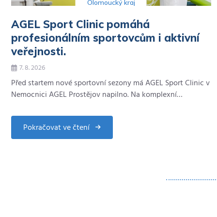
Olomoucký kraj
AGEL Sport Clinic pomáhá
profesionálním sportovcům i aktivní
veřejnosti.
7. 8. 2026
Před startem nové sportovní sezony má AGEL Sport Clinic v
Nemocnici AGEL Prostějov napilno. Na komplexní…
Pokračovat ve čtení
about
AGEL
Sport
Clinic
pomáhá
profesionálním
sportovcům
i
aktivní
veřejnosti.