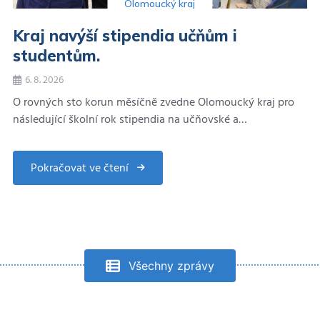
Olomoucký kraj
Kraj navýší stipendia učňům i
studentům.
6. 8. 2026
O rovných sto korun měsíčně zvedne Olomoucký kraj pro
následující školní rok stipendia na učňovské a…
Pokračovat ve čtení
about
Kraj
navýší
stipendia
učňům
i
studentům.
Všechny zprávy