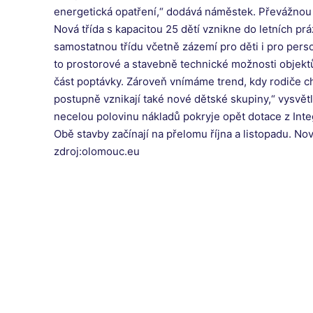
energetická opatření,“ dodává náměstek. Převážnou 
Nová třída s kapacitou 25 dětí vznikne do letních 
samostatnou třídu včetně zázemí pro děti i pro person
to prostorové a stavebně technické možnosti objekt
část poptávky. Zároveň vnímáme trend, kdy rodiče cht
postupně vznikají také nové dětské skupiny,“ vysvětl
necelou polovinu nákladů pokryje opět dotace z In
Obě stavby začínají na přelomu října a listopadu. 
zdroj:olomouc.eu