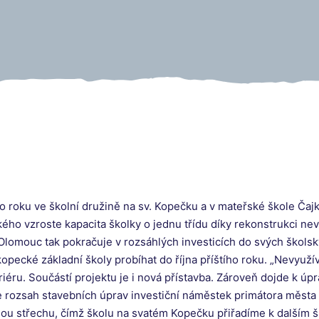
ho roku ve školní družině na sv. Kopečku a v mateřské škole Č
kého vzroste kapacita školky o jednu třídu díky rekonstrukci ne
 Olomouc tak pokračuje v rozsáhlých investicích do svých školsk
opecké základní školy probíhat do října příštího roku. „Nevyuž
eriéru. Součástí projektu je i nová přístavba. Zároveň dojde k 
e rozsah stavebních úprav investiční náměstek primátora města
u střechu, čímž školu na svatém Kopečku přiřadíme k dalším šk