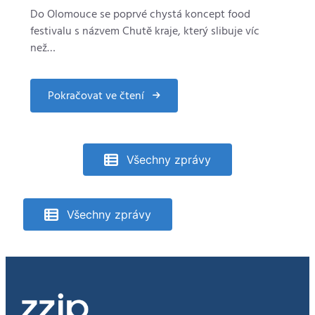
Do Olomouce se poprvé chystá koncept food
festivalu s názvem Chutě kraje, který slibuje víc
než…
Pokračovat ve čtení
about
Chutě
kraje
zavítají
v
září
Všechny zprávy
poprvé
do
Olomouce
Všechny zprávy