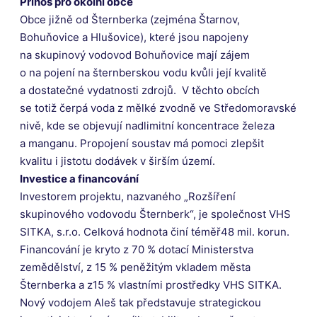
Přínos pro okolní obce
Obce jižně od Šternberka (zejména Štarnov,
Bohuňovice a Hlušovice), které jsou napojeny
na skupinový vodovod Bohuňovice mají zájem
o na pojení na šternberskou vodu kvůli její kvalitě
a dostatečné vydatnosti zdrojů. V těchto obcích
se totiž čerpá voda z mělké zvodně ve Středomoravské
nivě, kde se objevují nadlimitní koncentrace železa
a manganu. Propojení soustav má pomoci zlepšit
kvalitu i jistotu dodávek v širším území.
Investice a financování
Investorem projektu, nazvaného „Rozšíření
skupinového vodovodu Šternberk“, je společnost VHS
SITKA, s.r.o. Celková hodnota činí téměř48 mil. korun.
Financování je kryto z 70 % dotací Ministerstva
zemědělství, z 15 % peněžitým vkladem města
Šternberka a z15 % vlastními prostředky VHS SITKA.
Nový vodojem Aleš tak představuje strategickou