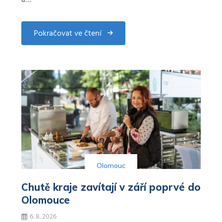
Pokračovat ve čtení
about
Kraj
navýší
stipendia
učňům
i
studentům.
Olomouc
Chutě kraje zavítají v září poprvé do
Olomouce
6. 8. 2026