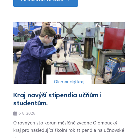
about
AGEL
Sport
Clinic
pomáhá
profesionálním
sportovcům
i
aktivní
veřejnosti.
Olomoucký kraj
Kraj navýší stipendia učňům i
studentům.
6. 8. 2026
O rovných sto korun měsíčně zvedne Olomoucký
kraj pro následující školní rok stipendia na učňovské
a…