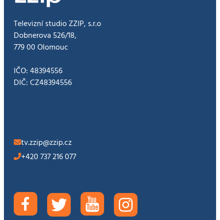
Televizní studio ZZIP, s.r.o
Dobnerova 526/18,
779 00 Olomouc
IČO: 48394556
DIČ: CZ48394556
tv.zzip@zzip.cz
+420 737 216 077