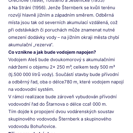
Ořechové (1899), Tolstého a Jesenické (1953)
a Na Stráni (1956). Jenže Šternberk se kvůli terénu
rozvíjí hlavně jižním a západním směrem. Odběrná
místa jsou tak od severních akumulací vzdálená, což
při odstávkách či poruchách může znamenat nutné
omezení dodávky vody – na jižním okraji města chybí
akumulační „rezerva“.
Co vznikne a jak bude vodojem napojen?
Vodojem Aleš bude dvoukomorový s akumulačními
nádržemi o objemu 2× 250 m³, celkem tedy 500 m³
(tj.500 000 litrů vody). Součástí stavby bude přívodní
a odběrný řad, oba o délce780 m, které vodojem napojí
na vodovodní systém.
V rámci realizace bude zároveň vybudován přívodní
vodovodní řad do Štarnova o délce cca1 000 m.
Tím dojde k propojení dvou vodárenských soustav
skupinového vodovodu Šternberk a skupinového
vodovodu Bohuňovice.