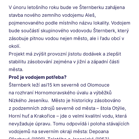
V únoru letošního roku bude ve Šternberku zahájena
stavba nového zemního vodojemu Aleš,
pojmenovaného podle místního názvu lokality. Vodojem
bude součástí skupinového vodovodu Šternberk, který
zásobuje pitnou vodou nejen město, ale i řadu obcí v
okolí.
Projekt má zvýšit provozní jistotu dodávek a zlepšit
stabilitu zásobování zejména v jižní a západní části
města.
Proč je vodojem potřeba?
Šternberk leží asi15 km severně od Olomouce
na rozhraní Hornomoravského úvalu a výběžků
Nízkého Jeseníku. Město je historicky zásobováno
z podzemních zdrojů severně od města – štola Otýlie,
Horní huť a Krakořice – jde o velmi kvalitní vodu, která
nevyžaduje úpravu. Tomu odpovídá i poloha stávajících
vodojemů na severním okraji města: Depoana