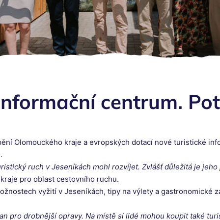
informační centrum. Potěš
pění Olomouckého kraje a evropských dotací nové turistické inf
.
istický ruch v Jeseníkách mohl rozvíjet. Zvlášť důležitá je jeh
raje pro oblast cestovního ruchu.
ožnostech vyžití v Jeseníkách, tipy na výlety a gastronomické zá
jan pro drobnější opravy. Na místě si lidé mohou koupit také tur