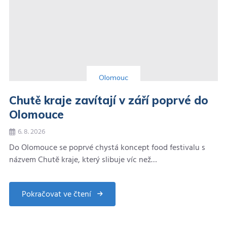
Olomouc
Chutě kraje zavítají v září poprvé do
Olomouce
6. 8. 2026
Do Olomouce se poprvé chystá koncept food festivalu s
názvem Chutě kraje, který slibuje víc než…
Pokračovat ve čtení
about
Chutě
kraje
zavítají