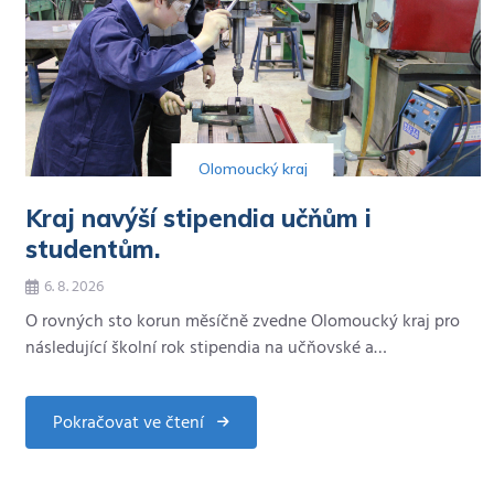
Olomoucký kraj
Kraj navýší stipendia učňům i
studentům.
6. 8. 2026
O rovných sto korun měsíčně zvedne Olomoucký kraj pro
následující školní rok stipendia na učňovské a…
Pokračovat ve čtení
about
Kraj
navýší
stipendia