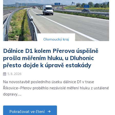
Olomoucký kraj
Dálnice D1 kolem Přerova úspěšně
prošla měřením hluku, u Dluhonic
přesto dojde k úpravě estakády
5. 8. 2026
Na novostavbě posledního úseku dálnice D1 v trase
Říkovice–Přerov proběhlo nezávislé měření hluku z ustálené
dopravy….
Pokračovat ve čtení
about