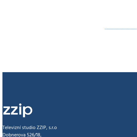
učňům
i
studentům.
Televizní studio ZZIP, s.r.o
Dobnerova 526/18,