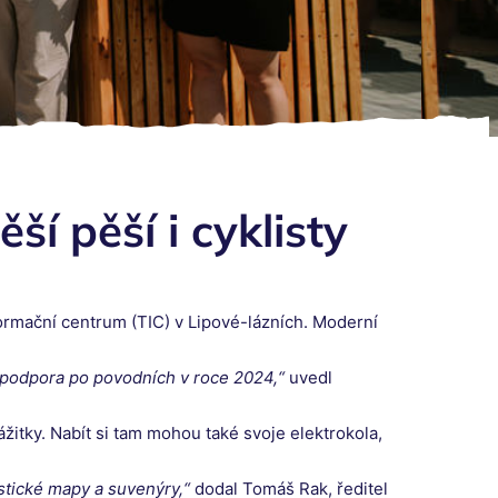
í pěší i cyklisty
ormační centrum (TIC) v Lipové-lázních. Moderní
o podpora po povodních v roce 2024,“
uvedl
žitky. Nabít si tam mohou také svoje elektrokola,
istické mapy a suvenýry,“
dodal Tomáš Rak, ředitel