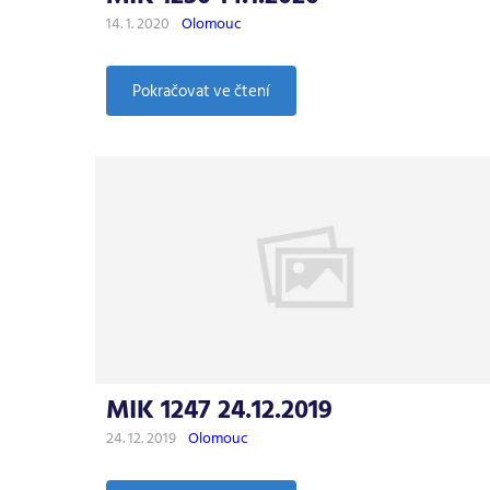
14. 1. 2020
Olomouc
:
Pokračovat ve čtení
MIK
1250
14.1.2020
MIK 1247 24.12.2019
24. 12. 2019
Olomouc