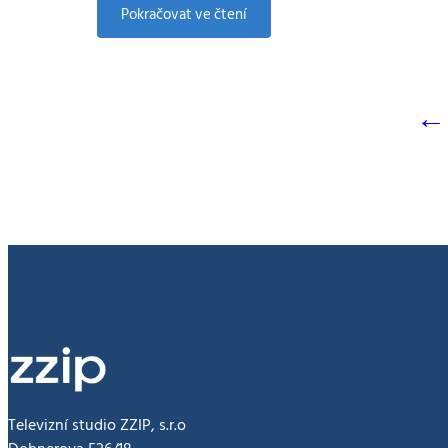
:
Pokračovat ve čtení
MIK
1247
24.12.2019
←
Televizní studio ZZIP, s.r.o