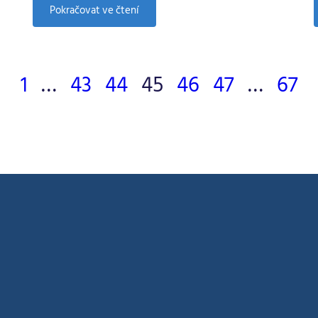
:
Pokračovat ve čtení
MIK
1246
17.12.2019
1
…
43
44
45
46
47
…
67