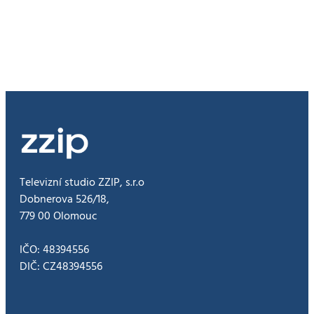
prošla
měřením
hluku,
u
Dluhonic
přesto
dojde
k
úpravě
estakády
Televizní studio ZZIP, s.r.o
Dobnerova 526/18,
779 00 Olomouc
IČO: 48394556
DIČ: CZ48394556