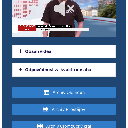
Obsah videa
Nová éra spolupráce s Trnavským krajem
Odpovědnost za kvalitu obsahu
Zákulisí knihoven ve fotografiích
Orgánem dohledu nad provozováním
televizního vysílání je Rada pro rozhlasové a
Archiv Olomouc
televizní vysílání.
Archiv Prostějov
Archiv Olomoucký kraj