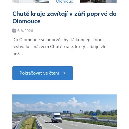
Olomouc
Chutě kraje zavítají v září poprvé do
Olomouce
6. 8. 2026
Do Olomouce se poprvé chystá koncept food
festivalu s názvem Chutě kraje, který slibuje víc
než…
Pokračovat ve čtení
about
Chutě
kraje
zavítají
v
září
poprvé
do
Olomouce