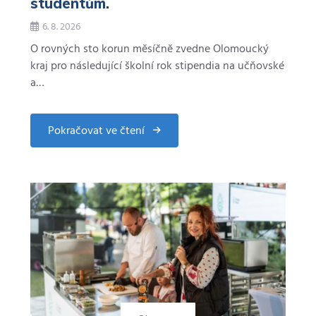
studentům.
6. 8. 2026
O rovných sto korun měsíčně zvedne Olomoucký
kraj pro následující školní rok stipendia na učňovské
a…
Pokračovat ve čtení
about
Kraj
navýší
stipendia
učňům
i
studentům.