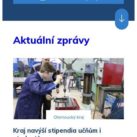
Aktuální zprávy
Olomoucký kraj
Kraj navýší stipendia učňům i