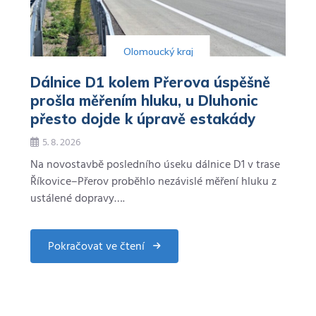
Olomoucký kraj
Dálnice D1 kolem Přerova úspěšně
prošla měřením hluku, u Dluhonic
přesto dojde k úpravě estakády
5. 8. 2026
Na novostavbě posledního úseku dálnice D1 v trase
Říkovice–Přerov proběhlo nezávislé měření hluku z
ustálené dopravy….
Pokračovat ve čtení
about
Dálnice
D1
kolem
Přerova
úspěšně