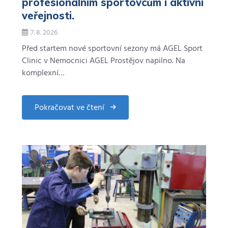
profesionálním sportovcům i aktivní
veřejnosti.
7. 8. 2026
Před startem nové sportovní sezony má AGEL Sport
Clinic v Nemocnici AGEL Prostějov napilno. Na
komplexní…
Pokračovat ve čtení
about
AGEL
Sport
Clinic
pomáhá
profesionálním
sportovcům
i
aktivní
veřejnosti.