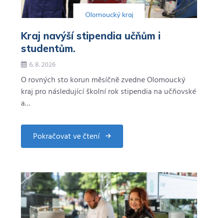
Olomoucký kraj
Kraj navýší stipendia učňům i
studentům.
6. 8. 2026
O rovných sto korun měsíčně zvedne Olomoucký
kraj pro následující školní rok stipendia na učňovské
a…
Pokračovat ve čtení
about
Kraj
navýší
stipendia
učňům
i
studentům.