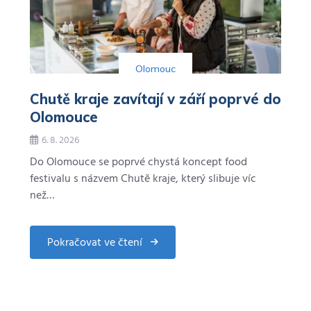
Olomouc
Chutě kraje zavítají v září poprvé do
Olomouce
6. 8. 2026
Do Olomouce se poprvé chystá koncept food
festivalu s názvem Chutě kraje, který slibuje víc
než…
Pokračovat ve čtení
about
Chutě
kraje
zavítají
v
září