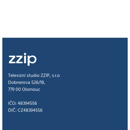
poprvé
do
Olomouce
Televizní studio ZZIP, s.r.o
Dobnerova 526/18,
779 00 Olomouc
IČO: 48394556
DIČ: CZ48394556