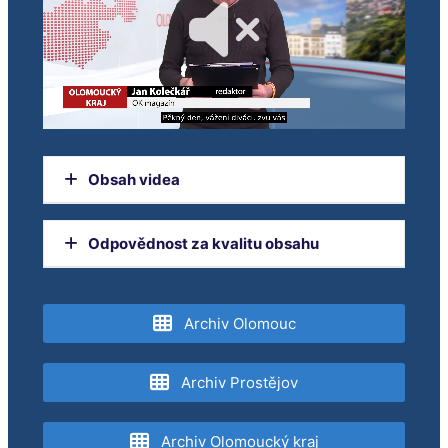
Obsah videa
Hasiči likvidují požár cisteren s benzenem
Odpovědnost za kvalitu obsahu
Hlasujte pro nejlepší stavbu roku kraje
Orgánem dohledu nad provozováním
televizního vysílání je Rada pro rozhlasové a
Archiv Olomouc
televizní vysílání.
Archiv Prostějov
Archiv Olomoucký kraj