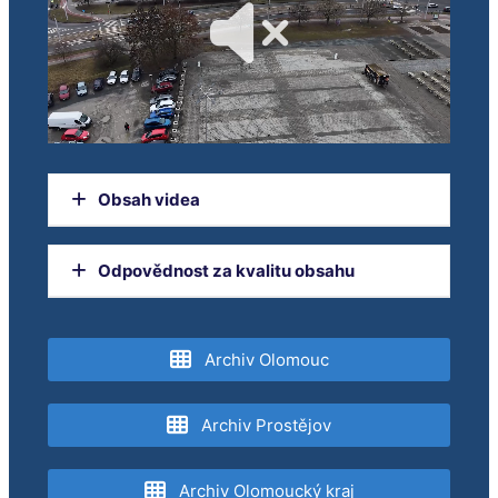
Obsah videa
ZPRÁVY
Odpovědnost za kvalitu obsahu
Radnice vypsala soutěž na proměnu lokality
u tržnice
Orgánem dohledu nad provozováním
Nový onkologický pavilon ve FN otevřel
televizního vysílání je Rada pro rozhlasové a
Archiv Olomouc
premiér
televizní vysílání.
Vizuální smog mizí z ulic města
Zvířata v ZOO vloni prožrala 8 a půl milionu
Archiv Prostějov
korun
Jak roste hala na opravu RegioPanterů v
Archiv Olomoucký kraj