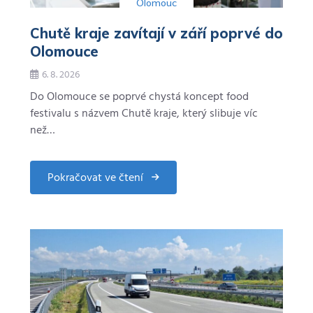
Olomouc
Chutě kraje zavítají v září poprvé do
Olomouce
6. 8. 2026
Do Olomouce se poprvé chystá koncept food
festivalu s názvem Chutě kraje, který slibuje víc
než…
Pokračovat ve čtení
about
Chutě
kraje
zavítají
v
září
poprvé
do
Olomouce