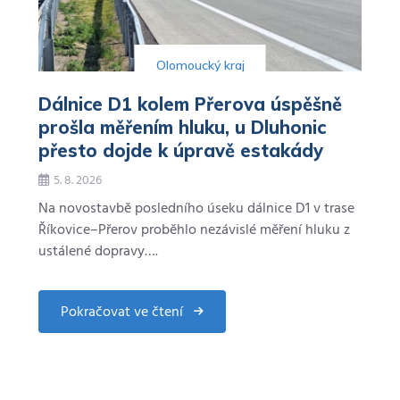
Olomoucký kraj
Dálnice D1 kolem Přerova úspěšně
prošla měřením hluku, u Dluhonic
přesto dojde k úpravě estakády
5. 8. 2026
Na novostavbě posledního úseku dálnice D1 v trase
Říkovice–Přerov proběhlo nezávislé měření hluku z
ustálené dopravy….
Pokračovat ve čtení
about
Dálnice
D1
kolem
Přerova
úspěšně