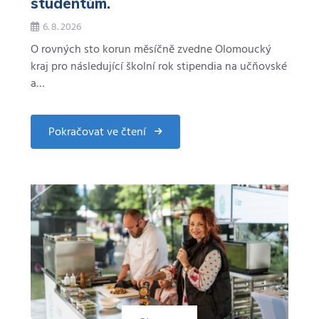
studentům.
6. 8. 2026
O rovných sto korun měsíčně zvedne Olomoucký
kraj pro následující školní rok stipendia na učňovské
a…
Pokračovat ve čtení
about
Kraj
navýší
stipendia
učňům
i
studentům.