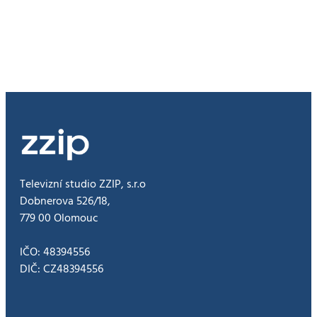
prošla
měřením
hluku,
u
Dluhonic
přesto
dojde
k
úpravě
estakády
Televizní studio ZZIP, s.r.o
Dobnerova 526/18,
779 00 Olomouc
IČO: 48394556
DIČ: CZ48394556