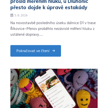
prošla měřením hluku, u Dluhonic
přesto dojde k úpravě estakády
5. 8. 2026
Na novostavbě posledního úseku dálnice D1 v trase
Říkovice–Přerov proběhlo nezávislé měření hluku z
ustálené dopravy….
Pokračovat ve čtení
about
Dálnice
D1
kolem
Přerova
úspěšně
prošla
měřením
hluku,
u
Dluhonic
přesto
dojde
k
úpravě