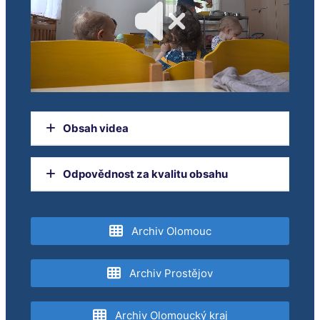
Obsah videa
ZPRÁVY
Odpovědnost za kvalitu obsahu
Jak fungují dětské skupiny Ječmínek a
Kaštánek
Orgánem dohledu nad provozováním
Rekonstrukce Stupkovy ulice začala, pozor
televizního vysílání je Rada pro rozhlasové a
Archiv Olomouc
na uzavírku!
televizní vysílání.
V ulici 28. října se zase točí větrníky
Týden rané péče představil služby a podporu
Archiv Prostějov
rodin
Komplikace v dopravě kvůli stavbě křižovatky
Archiv Olomoucký kraj