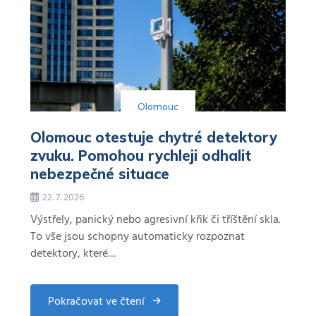
provede
těhotenstvím,
porodem
i
prvními
dny
s
miminkem
Olomouc
Olomouc otestuje chytré detektory
zvuku. Pomohou rychleji odhalit
nebezpečné situace
22. 7. 2026
Výstřely, panický nebo agresivní křik či tříštění skla.
To vše jsou schopny automaticky rozpoznat
detektory, které…
Pokračovat ve čtení
about