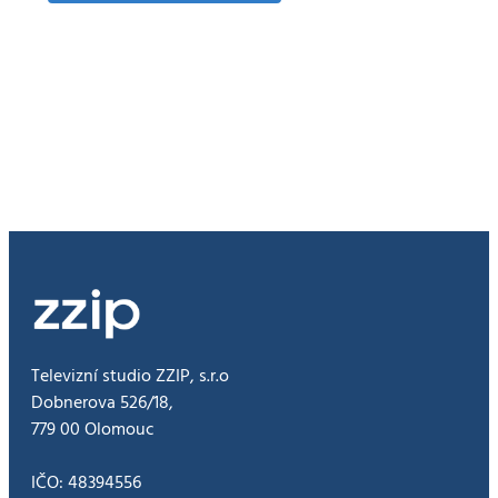
Olomouc
otestuje
chytré
detektory
zvuku.
Pomohou
rychleji
odhalit
nebezpečné
situace
Televizní studio ZZIP, s.r.o
Dobnerova 526/18,
779 00 Olomouc
IČO: 48394556