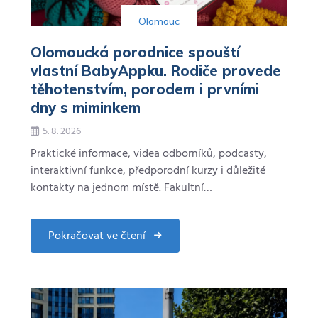
estakády
Olomouc
Olomoucká porodnice spouští
vlastní BabyAppku. Rodiče provede
těhotenstvím, porodem i prvními
dny s miminkem
5. 8. 2026
Praktické informace, videa odborníků, podcasty,
interaktivní funkce, předporodní kurzy i důležité
kontakty na jednom místě. Fakultní…
Pokračovat ve čtení
about
Olomoucká
porodnice
spouští
vlastní
BabyAppku.
Rodiče