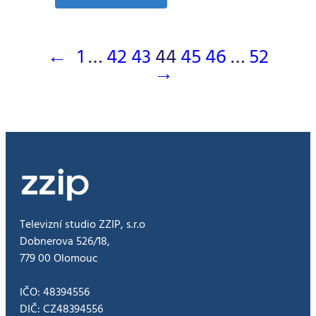
PIK
568
14.6.2016
←
1
…
42
43
44
45
46
…
52
→
Televizní studio ZZIP, s.r.o
Dobnerova 526/18,
779 00 Olomouc
IČO: 48394556
DIČ: CZ48394556