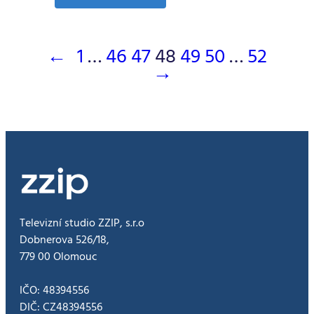
PIK
520
14.7.2015
←
1
…
46
47
48
49
50
…
52
→
Televizní studio ZZIP, s.r.o
Dobnerova 526/18,
779 00 Olomouc
IČO: 48394556
DIČ: CZ48394556